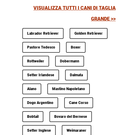
VISUALIZZA TUTTI I CANI DI TAGLIA
GRANDE >>
Labrador Retriever
Golden Retriever
Pastore Tedesco
Boxer
Rottweiler
Dobermann
Setter Irlandese
Dalmata
Alano
Mastino Napoletano
Dogo Argentino
Cane Corso
Bobtail
Bovaro del Bernese
Setter Inglese
Weimaraner